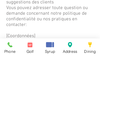
suggestions des clients
Vous pouvez adresser toute question ou
demande concernant notre politique de
confidentialité ou nos pratiques en
contacter:
[Coordonnées]
Information additionnelle
Phone
Golf
Syrup
Address
Dining
Biscuits
Un cookie est un petit fichier informatique
ou une information qui peut être stocké
sur le disque dur de votre ordinateur
lorsque vous visitez nos sites Web. Nous
pouvons utiliser des cookies pour
améliorer les fonctionnalités de notre site
Web et, dans certains cas, pour offrir aux
visiteurs une expérience en ligne
personnalisée.
Les cookies sont largement utilisés et la
plupart des navigateurs Web sont
initialement configurés pour accepter
automatiquement les cookies. Vous
pouvez modifier les paramètres de votre